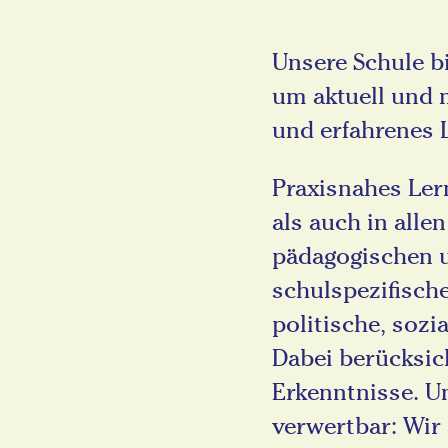
Unsere Schule b
um aktuell und m
und erfahrenes L
Praxisnahes Ler
als auch in alle
pädagogischen u
schulspezifische
politische, sozi
Dabei berücksic
Erkenntnisse. Un
verwertbar: Wir 