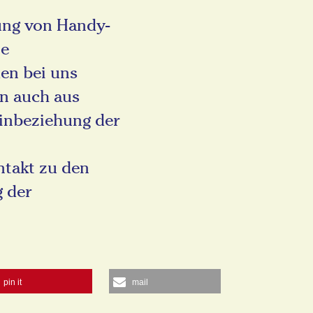
ung von Handy-
ie
en bei uns
en auch aus
Einbeziehung der
ntakt zu den
g der
pin it
mail