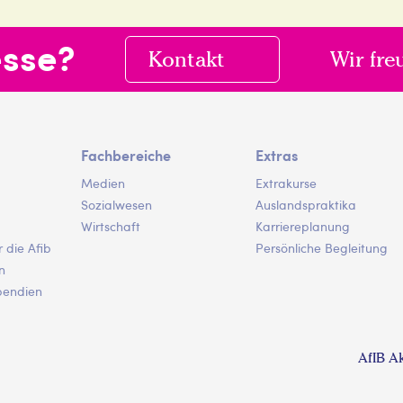
esse?
Kontakt
Wir fre
Fachbereiche
Extras
Medien
Extrakurse
Sozialwesen
Auslandspraktika
Wirtschaft
Karriereplanung
igation
 die Afib
Persönliche Begleitung
n
pendien
AfIB A