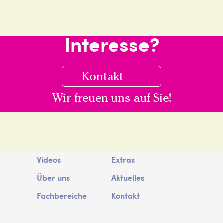
Interesse?
Kontakt
Wir freuen uns auf Sie!
Videos
Extras
Hauptnavigation
Über uns
Aktuelles
Fachbereiche
Kontakt